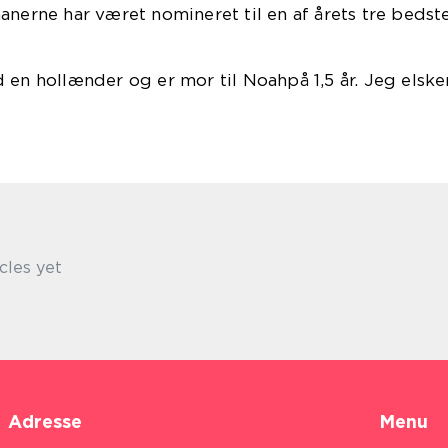
anerne har været nomineret til en af årets tre bedst
sybøger.
 en hollænder og er mor til Noahpå 1,5 år. Jeg elsk
ntasybøger:)
cles yet
Adresse
Menu