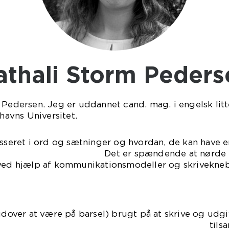
Nathali Storm Peder
 Pedersen. Jeg er uddannet cand. mag. i engelsk lit
avns Universitet.
esseret i ord og sætninger og hvordan, de kan have e
dende at nørde med, hvor
 ved hjælp af kommunikationsmodeller og skrivekn
(udover at være på barsel) brugt på at skrive og ud
bine. De har tilsammen sol