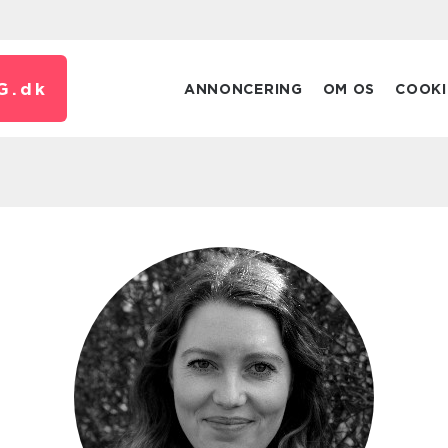
G.
dk
ANNONCERING
OM OS
COOKI