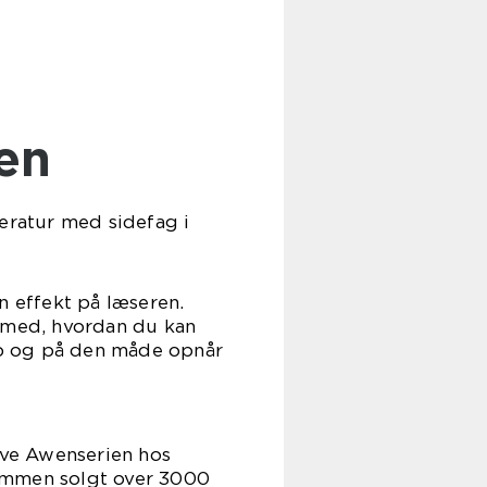
sen
teratur med sidefag i
n effekt på læseren.
dan du kan
eb og på den måde opnår
give Awenserien hos
gt over 3000