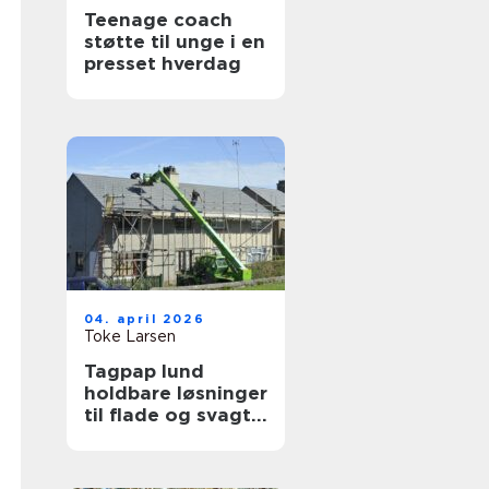
Teenage coach
støtte til unge i en
presset hverdag
04. april 2026
Toke Larsen
Tagpap lund
holdbare løsninger
til flade og svagt
skrånende tage