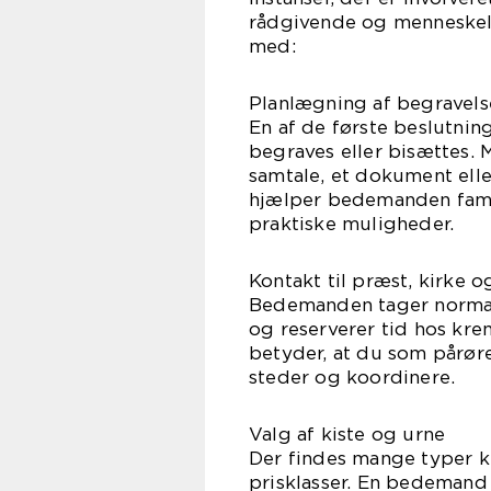
rådgivende og menneskel
med:
Planlægning af begravelse
En af de første beslutnin
begraves eller bisættes. M
samtale, et dokument eller 
hjælper bedemanden famili
praktiske muligheder.
Kontakt til præst, kirke 
Bedemanden tager normalt 
og reserverer tid hos krem
betyder, at du som pårøren
steder og koordinere.
Valg af kiste og urne
Der findes mange typer kis
prisklasser. En bedemand h