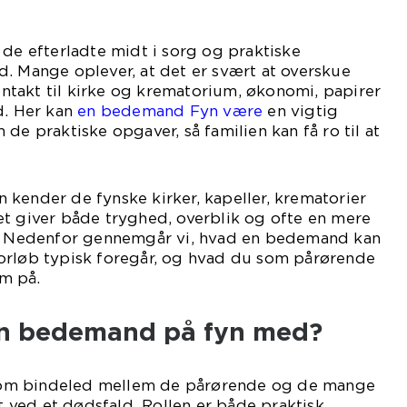
 de efterladte midt i sorg og praktiske
. Mange oplever, at det er svært at overskue
kontakt til kirke og krematorium, økonomi, papirer
d. Her kan
en bedemand Fyn være
en vigtig
de praktiske opgaver, så familien kan få ro til at
kender de fynske kirker, kapeller, krematorier
et giver både tryghed, overblik og ofte en mere
n. Nedenfor gennemgår vi, hvad en bedemand kan
orløb typisk foregår, og hvad du som pårørende
m på.
en bedemand på fyn med?
om bindeled mellem de pårørende og de mange
et ved et dødsfald. Rollen er både praktisk,