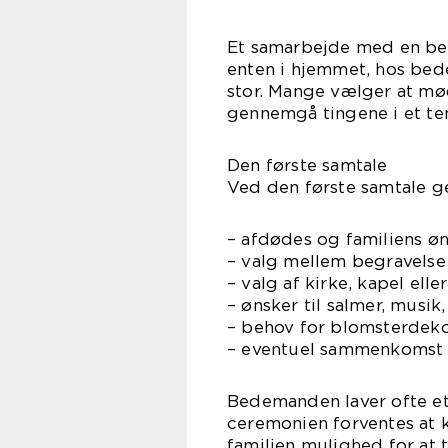
Et samarbejde med en be
enten i hjemmet, hos bede
stor. Mange vælger at møde
gennemgå tingene i et tem
Den første samtale
Ved den første samtale g
– afdødes og familiens ø
– valg mellem begravelse 
– valg af kirke, kapel ell
– ønsker til salmer, musik
– behov for blomsterdeko
– eventuel sammenkomst e
Bedemanden laver ofte et 
ceremonien forventes at 
familien mulighed for at 