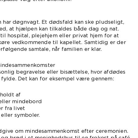
ar døgnvagt. Et dødsfald kan ske pludseligt,
ed, at hjælpen kan tilkaldes både dag og nat.
hospital, plejehjem eller privat hjem for at
øre vedkommende til kapellet. Samtidig er der
rfølgende samtale, når familien er klar.
 mindesammenkomster
sonlig begravelse eller bisættelse, hvor afdødes
 at fylde. Det kan for eksempel være gennem:
holdt af
 eller mindebord
 fra livet
 eller symboler.
dgive om mindesammenkomst efter ceremonien.
e og brød i et menighedshus til en frokost på café,