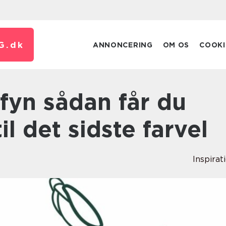
G.
dk
ANNONCERING
OM OS
COOKI
il det sidste farvel
Inspirat