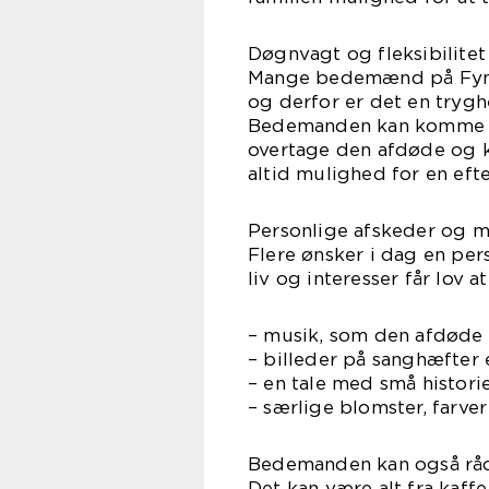
Døgnvagt og fleksibilitet
Mange bedemænd på Fyn h
og derfor er det en trygh
Bedemanden kan komme til 
overtage den afdøde og k
altid mulighed for en efte
Personlige afskeder og
Flere ønsker i dag en per
liv og interesser får lov
– musik, som den afdøde 
– billeder på sanghæfter
– en tale med små historier
– særlige blomster, farver
Bedemanden kan også rå
Det kan være alt fra kaff