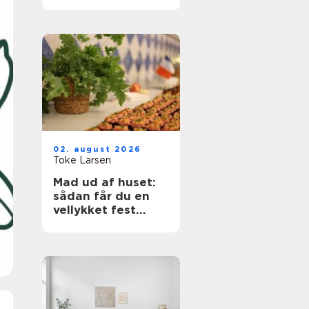
rette bolig
02. august 2026
Toke Larsen
Mad ud af huset:
sådan får du en
vellykket fest
uden stress