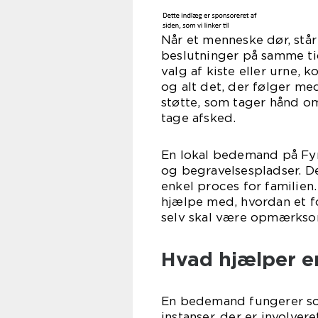
Når et menneske dør, står
beslutninger på samme tid
valg af kiste eller urne, 
og alt det, der følger me
støtte, som tager hånd om 
tage afsked.
En lokal bedemand på Fyn 
og begravelsespladser. D
enkel proces for familie
hjælpe med, hvordan et f
selv skal være opmærkso
Hvad hjælper 
En bedemand fungerer s
instanser, der er involver