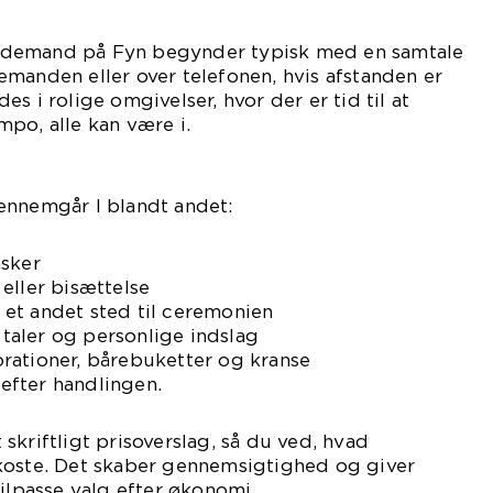
demand på Fyn begynder typisk med en samtale
manden eller over telefonen, hvis afstanden er
s i rolige omgivelser, hvor der er tid til at
po, alle kan være i.
ennemgår I blandt andet:
nsker
eller bisættelse
er et andet sted til ceremonien
, taler og personlige indslag
rationer, bårebuketter og kranse
fter handlingen.
skriftligt prisoverslag, så du ved, hvad
koste. Det skaber gennemsigtighed og giver
tilpasse valg efter økonomi.