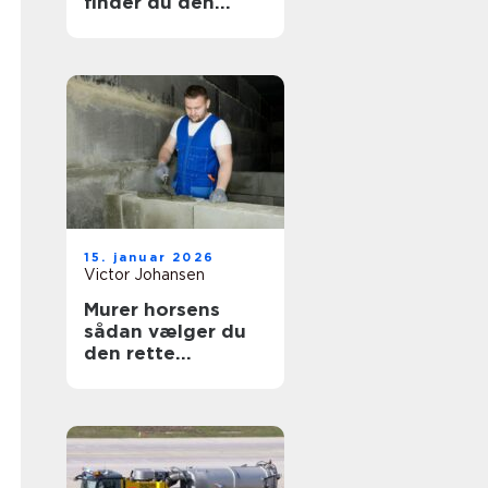
finder du den
rette behandling
til dine smerter
15. januar 2026
Victor Johansen
Murer horsens
sådan vælger du
den rette
fagmand til dit
byggeri