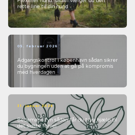
Flexliner hund: sådan vælger du den
rette line til din hund
05. februar 2026
Adgangskontrol i københavn sådan sikrer
du bygningen uden at gå på kompromis
med hverdagen
31. januar 2026
Bedemand fyn sådan får du tryg hjælp til
det sidste farvel