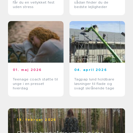
får du en vellykket fest
sådan finder du de
uden stress
bedste lejligheder
01. maj 2026
04. april 2026
Teenage coach støtte til
Tagpap lund holdbare
unge i en presset
løsninger til flade og
hverdag
svagt skrånende tage
19. februar 2026