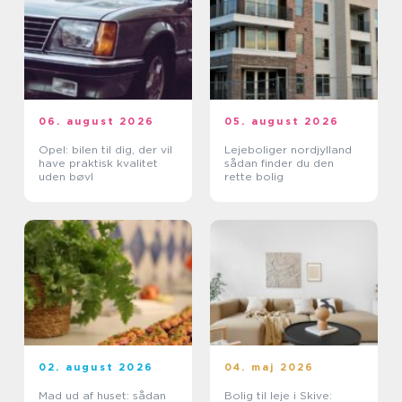
06. august 2026
05. august 2026
Opel: bilen til dig, der vil
Lejeboliger nordjylland
have praktisk kvalitet
sådan finder du den
uden bøvl
rette bolig
02. august 2026
04. maj 2026
Mad ud af huset: sådan
Bolig til leje i Skive: