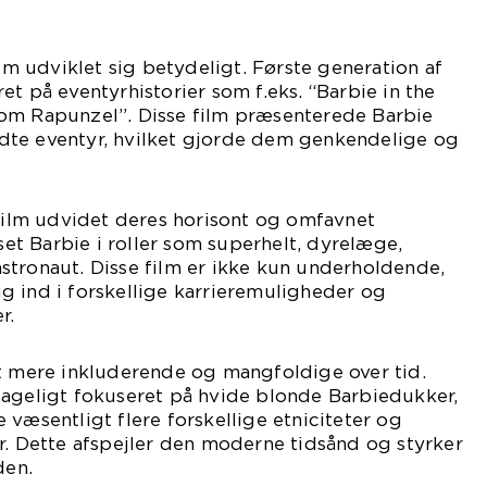
ilm udviklet sig betydeligt. Første generation af
et på eventyrhistorier som f.eks. “Barbie in the
om Rapunzel”. Disse film præsenterede Barbie
te eventyr, hvilket gjorde dem genkendelige og
 film udvidet deres horisont og omfavnet
 set Barbie i roller som superhelt, dyrelæge,
stronaut. Disse film er ikke kun underholdende,
g ind i forskellige karrieremuligheder og
r.
et mere inkluderende og mangfoldige over tid.
sageligt fokuseret på hvide blonde Barbiedukker,
 væsentligt flere forskellige etniciteter og
r. Dette afspejler den moderne tidsånd og styrker
den.