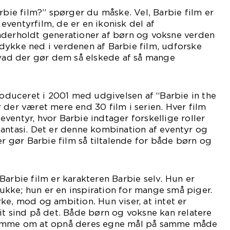
rbie film?” spørger du måske. Vel, Barbie film er
ventyrfilm, de er en ikonisk del af
nderholdt generationer af børn og voksne verden
vi dykke ned i verdenen af Barbie film, udforske
hvad der gør dem så elskede af så mange
troduceret i 2001 med udgivelsen af “Barbie in the
 der været mere end 30 film i serien. Hver film
ventyr, hvor Barbie indtager forskellige roller
antasi. Det er denne kombination af eventyr og
er gør Barbie film så tiltalende for både børn og
Barbie film er karakteren Barbie selv. Hun er
kke; hun er en inspiration for mange små piger.
ke, mod og ambition. Hun viser, at intet er
it sind på det. Både børn og voksne kan relatere
rømme om at opnå deres egne mål på samme måde