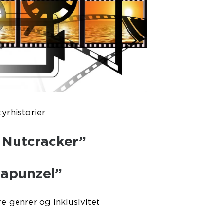
yrhistorier
e Nutcracker”
Rapunzel”
re genrer og inklusivitet