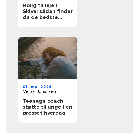
Bolig til leje i
Skive: sådan finder
du de bedste
lejligheder
01. maj 2026
Victor Johansen
Teenage coach
støtte til unge i en
presset hverdag