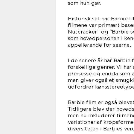
som hun gør.
Historisk set har Barbie f
filmene var primært baser
Nutcracker” og “Barbie s
som hovedpersonen i kend
appellerende for seerne.
I de senere år har Barbie
forskellige genrer. Vi har
prinsesse og endda som a
men giver også et smugki
udfordrer kønsstereotype
Barbie film er også blev
Tidligere blev der hoved
men nu inkluderer filmene
variationer af kropsforme
diversiteten i Barbies ver