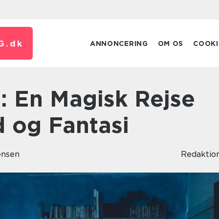
G.
dk
ANNONCERING
OM OS
COOKI
 og Fantasi
ensen
Redaktio