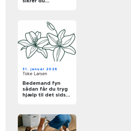
sikrer du
bygningen uden at
gå på kompromis
med hverdagen
31. januar 2026
Toke Larsen
Bedemand fyn
sådan får du tryg
hjælp til det sidste
farvel