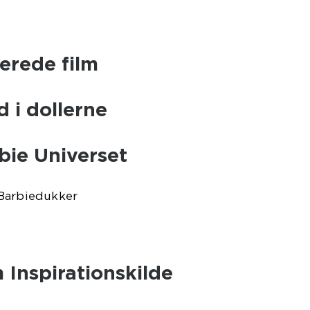
terede film
 i dollerne
rbie Universet
 Barbiedukker
 Inspirationskilde