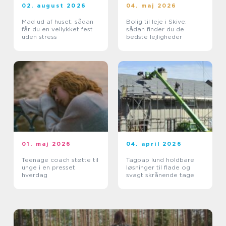
02. august 2026
04. maj 2026
Mad ud af huset: sådan
Bolig til leje i Skive:
får du en vellykket fest
sådan finder du de
uden stress
bedste lejligheder
01. maj 2026
04. april 2026
Teenage coach støtte til
Tagpap lund holdbare
unge i en presset
løsninger til flade og
hverdag
svagt skrånende tage