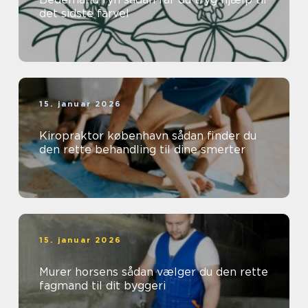
det sidste farvel
15. januar 2026
Kiropraktor københavn sådan finder du
den rette behandling til dine smerter
15. januar 2026
Murer horsens sådan vælger du den rette
fagmand til dit byggeri