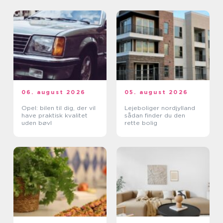
06. august 2026
05. august 2026
Opel: bilen til dig, der vil
Lejeboliger nordjylland
have praktisk kvalitet
sådan finder du den
uden bøvl
rette bolig