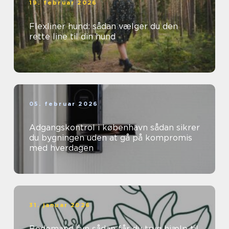
19. februar 2026
Flexliner hund: sådan vælger du den
rette line til din hund
05. februar 2026
Adgangskontrol i københavn sådan sikrer
du bygningen uden at gå på kompromis
med hverdagen
31. januar 2026
Bedemand fyn sådan får du tryg hjælp til