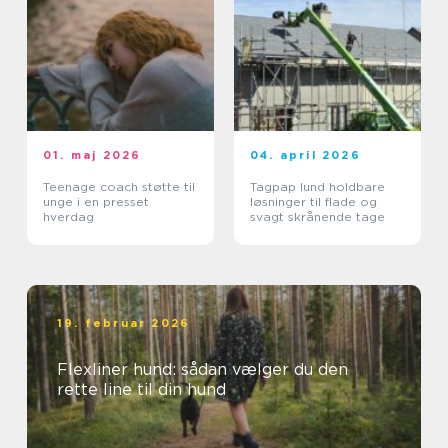
01. maj 2026
04. april 2026
Teenage coach støtte til
Tagpap lund holdbare
unge i en presset
løsninger til flade og
hverdag
svagt skrånende tage
19. februar 2026
Flexliner hund: sådan vælger du den
rette line til din hund