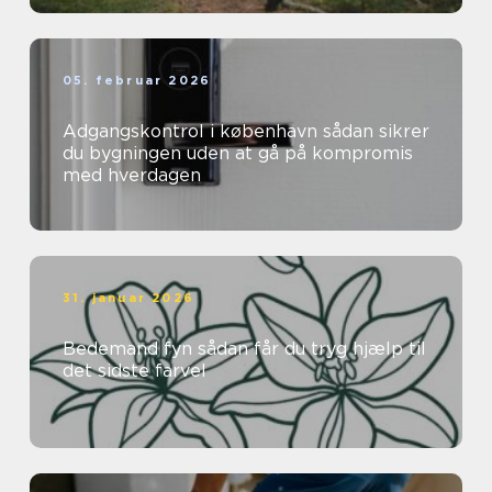
05. februar 2026
Adgangskontrol i københavn sådan sikrer
du bygningen uden at gå på kompromis
med hverdagen
31. januar 2026
Bedemand fyn sådan får du tryg hjælp til
det sidste farvel