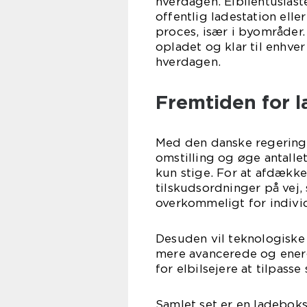
hverdagen. Elbilentusiast
offentlig ladestation elle
proces, især i byområder.
opladet og klar til enhver
hverdagen.
Fremtiden for 
Med den danske regering
omstilling og øge antallet
kun stige. For at afdække 
tilskudsordninger på vej,
overkommeligt for individ
Desuden vil teknologiske 
mere avancerede og energi
for elbilsejere at tilpass
Samlet set er en ladeboks