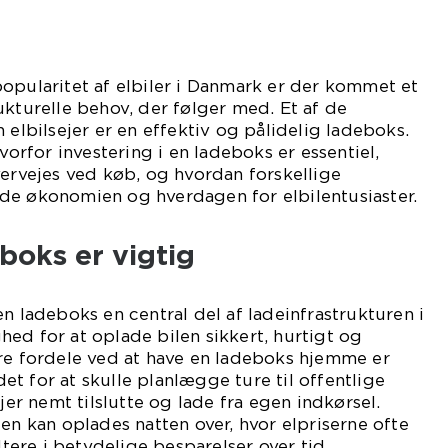
opularitet af elbiler i Danmark er der kommet et
ukturelle behov, der følger med. Et af de
 elbilsejer er en effektiv og pålidelig ladeboks.
hvorfor investering i en ladeboks er essentiel,
vervejes ved køb, og hvordan forskellige
de økonomien og hverdagen for elbilentusiaster.
boks er vigtig
n ladeboks en central del af ladeinfrastrukturen i
ed for at oplade bilen sikkert, hurtigt og
ære fordele ved at have en ladeboks hjemme er
t for at skulle planlægge ture til offentlige
ejer nemt tilslutte og lade fra egen indkørsel.
len kan oplades natten over, hvor elpriserne ofte
ultere i betydelige besparelser over tid.