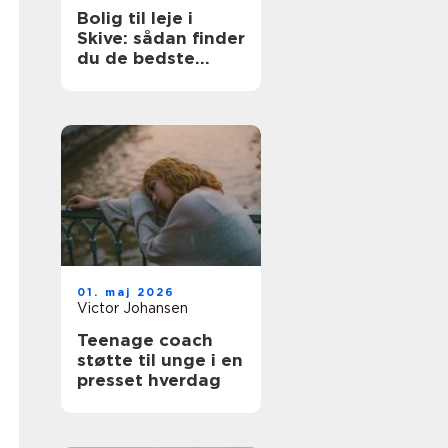
Bolig til leje i
Skive: sådan finder
du de bedste
lejligheder
01. maj 2026
Victor Johansen
Teenage coach
støtte til unge i en
presset hverdag