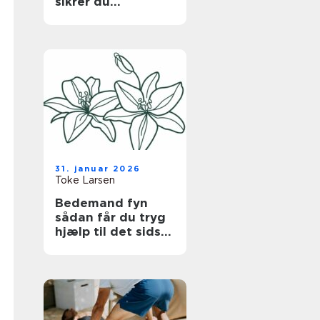
sikrer du
bygningen uden at
gå på kompromis
med hverdagen
31. januar 2026
Toke Larsen
Bedemand fyn
sådan får du tryg
hjælp til det sidste
farvel