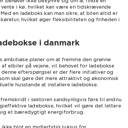
er behøver ikke bekymre sig om at finde en
r vente i kø, hvilket kan være en tidskrævende
 Med en ladeboks kan man sikre, at bilen altid er
 køretur, hvilket øger fleksibiliteten og friheden i
ladebokse i danmark
s ambitiøse planer om at fremme den grønne
 af elbiler på vejene, vil behovet for ladebokse
denne efterspørgsel er der flere initiativer og
 som skal gøre det mere attraktivt og økonomisk
uelle husstande at installere ladebokse.
fremskridt i sektoren sandsynligvis føre til endnu
effektive ladebokse, hvilket vil gøre det lettere
e sig et bæredygtigt energiforbrug.
 ikke blot en midlertidig luksus for