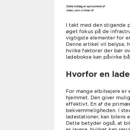
I takt med den stigende p
øget fokus på de infrastr
vigtigste elementer for en
Denne artikel vil belyse, 
hvilke faktorer der bør o
ladebokse kan påvirke bå
Hvorfor en lade
For mange elbilsejere er e
hjemmet. Den giver muligh
effektivt. En af de prim
bekvemmeligheden. I stede
ladestationer, kan bilens 
Dette betyder også, at bi
er lavere, hvilket kan res