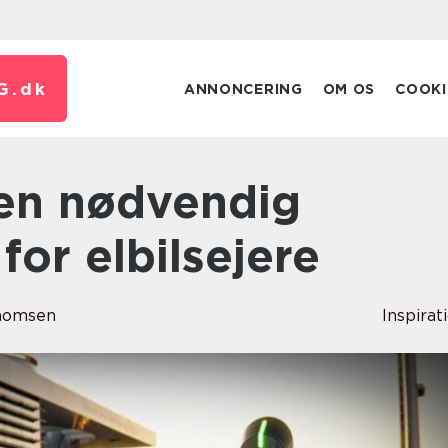
G.
dk
ANNONCERING
OM OS
COOKI
for elbilsejere
homsen
Inspirat