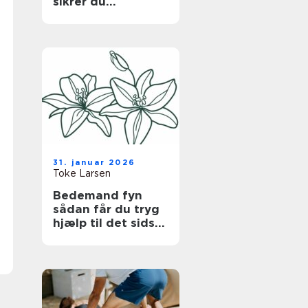
sikrer du
bygningen uden at
gå på kompromis
med hverdagen
31. januar 2026
Toke Larsen
Bedemand fyn
sådan får du tryg
hjælp til det sidste
farvel