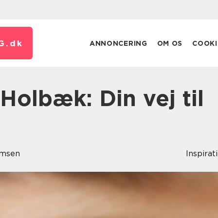
G.
dk
ANNONCERING
OM OS
COOKI
omsen
Inspirat