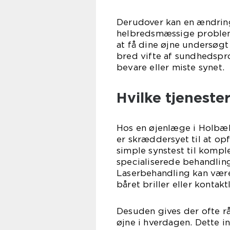
Derudover kan en ændring 
helbredsmæssige probleme
at få dine øjne undersøgt
bred vifte af sundhedspr
bevare eller miste synet.
Hvilke tjeneste
Hos en øjenlæge i Holbæk 
er skræddersyet til at op
simple synstest til kompl
specialiserede behandling
Laserbehandling kan vær
båret briller eller kontakt
Desuden gives der ofte r
øjne i hverdagen. Dette 