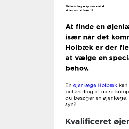
At finde en øjenl
især når det komme
Holbæk er der fle
at vælge en specia
behov.
En
øjenlæge Holbæk
kan 
behandling af mere kompl
du besøger en øjenlæge, 
syn?
Kvalificeret øj