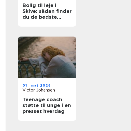
Bolig til leje i
Skive: sådan finder
du de bedste
lejligheder
01. maj 2026
Victor Johansen
Teenage coach
støtte til unge i en
presset hverdag