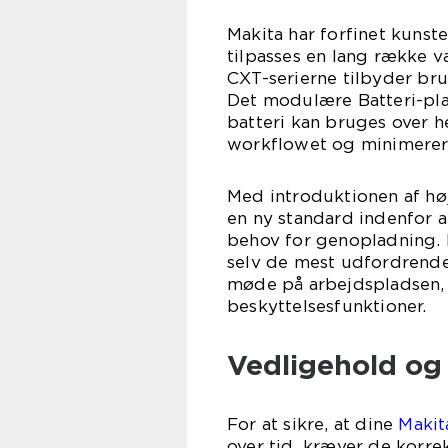
Makita har forfinet kunste
tilpasses en lang række 
CXT-serierne tilbyder bru
Det modulære Batteri-pla
batteri kan bruges over he
workflowet og minimerer b
Med introduktionen af høj
en ny standard indenfor 
behov for genopladning. H
selv de mest udfordrende
møde på arbejdspladsen, 
beskyttelsesfunktioner.
Vedligehold og 
For at sikre, at dine
Makit
over tid, kræver de korre