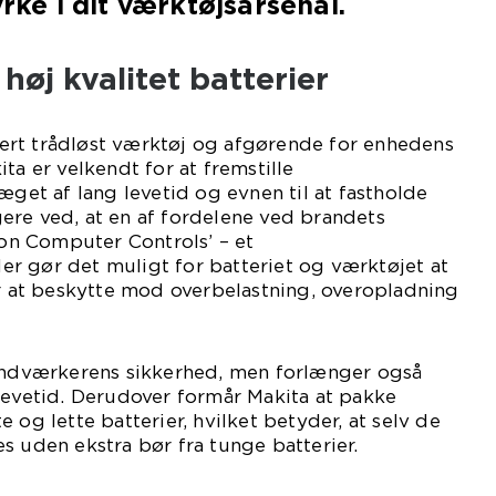
yrke i dit værktøjsarsenal.
høj kvalitet batterier
thvert trådløst værktøj og afgørende for enhedens
ta er velkendt for at fremstille
æget af lang levetid og evnen til at fastholde
ere ved, at en af fordelene ved brandets
tion Computer Controls’ – et
r gør det muligt for batteriet og værktøjet at
or at beskytte mod overbelastning, overopladning
håndværkerens sikkerhed, men forlænger også
levetid. Derudover formår Makita at pakke
 og lette batterier, hvilket betyder, at selv de
s uden ekstra bør fra tunge batterier.