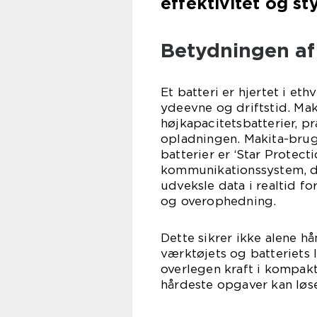
effektivitet og st
Betydningen af 
Et batteri er hjertet i e
ydeevne og driftstid. Maki
højkapacitetsbatterier, pr
opladningen. Makita-brug
batterier er ‘Star Protec
kommunikationssystem, de
udveksle data i realtid f
og overophedning.
Dette sikrer ikke alene 
værktøjets og batteriets 
overlegen kraft i kompakte
hårdeste opgaver kan løse