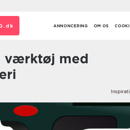
G.
dk
ANNONCERING
OM OS
COOKI
eri
Inspirat