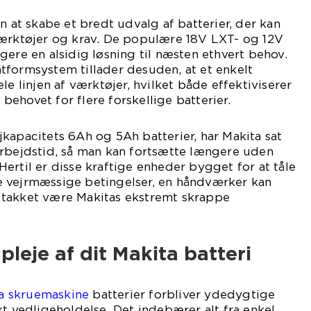
n at skabe et bredt udvalg af batterier, der kan
værktøjer og krav. De populære 18V LXT- og 12V
gere en alsidig løsning til næsten ethvert behov.
tformsystem tillader desuden, at et enkelt
le linjen af værktøjer, hvilket både effektiviserer
ehovet for flere forskellige batterier.
kapacitets 6Ah og 5Ah batterier, har Makita sat
arbejdstid, så man kan fortsætte længere uden
ertil er disse kraftige enheder bygget for at tåle
 vejrmæssige betingelser, en håndværker kan
takket være Makitas ekstremt skrappe
pleje af dit Makita batteri
a skruemaskine
batterier forbliver ydedygtige
kt vedligeholdelse. Det indebærer alt fra enkel