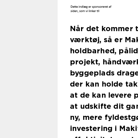
Når det kommer ti
værktøj, så er Ma
holdbarhed, pålid
projekt, håndværk
byggeplads drager 
der kan holde takt
at de kan levere 
at udskifte dit ga
ny, mere fyldestgø
investering i Maki