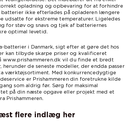
 korrekt opladning og opbevaring for at forhindre
 batterier ikke efterlades på opladeren længere
e udsatte for ekstreme temperaturer. Ligeledes
 for støv og snavs og tjek af batteriernes
kre optimal levetid.
-batterier i Danmark, sigt efter at gøre det hos
er kan tilbyde skarpe priser og kvalificeret
på www.prishammeren.dk vil du finde et bredt
r, herunder de seneste modeller, der endda passer
a værktøjsortiment. Med konkurrencedygtige
deservice er Prishammeren din foretrukne kilde
i gang som aldrig før. Sørg for maksimal
itet på din næste opgave eller projekt med et
 fra Prishammeren.
læst flere indlæg her