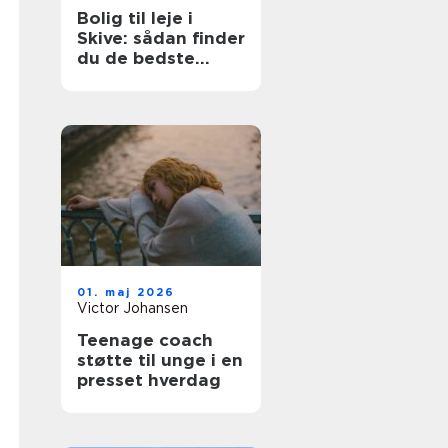
Bolig til leje i
Skive: sådan finder
du de bedste
lejligheder
01. maj 2026
Victor Johansen
Teenage coach
støtte til unge i en
presset hverdag