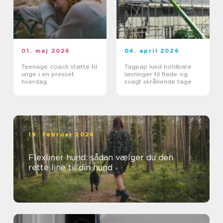
01. maj 2026
04. april 2026
Teenage coach støtte til
Tagpap lund holdbare
unge i en presset
løsninger til flade og
hverdag
svagt skrånende tage
19. februar 2026
Flexliner hund: sådan vælger du den
rette line til din hund