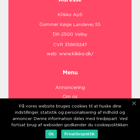
web:
www.klikko.dk/
Menu
Annoncering
Om os
Cookies
På vores website bruges cookies til at huske dine
indstillinger, statistik og personalisering af indhold og
Kontakt os
annoncer. Denne information deles med tredjepart. Ved
Sitemap
fortsat brug af websiden godkender du cookiepolitikken.
Ok
Privatlivspolitik