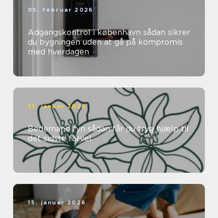
05. februar 2026
Adgangskontrol i københavn sådan sikrer
du bygningen uden at gå på kompromis
med hverdagen
31. januar 2026
Bedemand fyn sådan får du tryg hjælp til
det sidste farvel
15. januar 2026