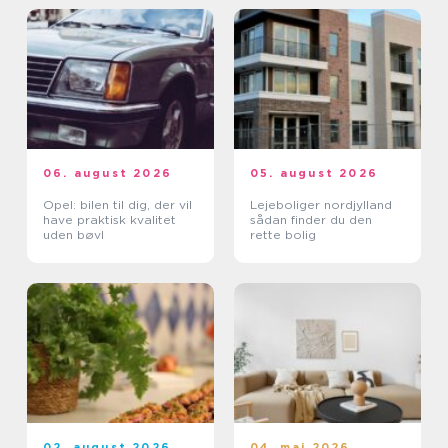
06. august 2026
05. august 2026
Opel: bilen til dig, der vil
Lejeboliger nordjylland
have praktisk kvalitet
sådan finder du den
uden bøvl
rette bolig
02. august 2026
04. maj 2026