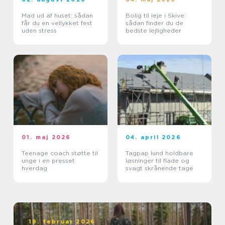
Mad ud af huset: sådan
Bolig til leje i Skive:
får du en vellykket fest
sådan finder du de
uden stress
bedste lejligheder
01. maj 2026
04. april 2026
Teenage coach støtte til
Tagpap lund holdbare
unge i en presset
løsninger til flade og
hverdag
svagt skrånende tage
19. februar 2026