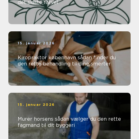
det sidste farvel
15. januar 2026
Kiropraktor københavn sådan finder du
den rette behandling til dine smerter
15. januar 2026
Murer horsens sådan vælger du den rette
fagmand til dit byggeri