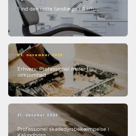
Find den rette tandlæge i Aarhus
03. november 2025
Erhverv: Professionel maler til
virksomhed
31. oktober 2025
Professionel skadedyrsbekæmpelse i
Kalundborg