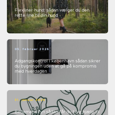
Flexliner hund: sådan vælger du den
rette line til din hund
05. februar 2026
Adgangskontrol i københavn sådan sikrer
du bygningen uden at gå på kompromis
med hverdagen
31. januar 2026
Bedemand fyn sådan får du tryg hjælp til