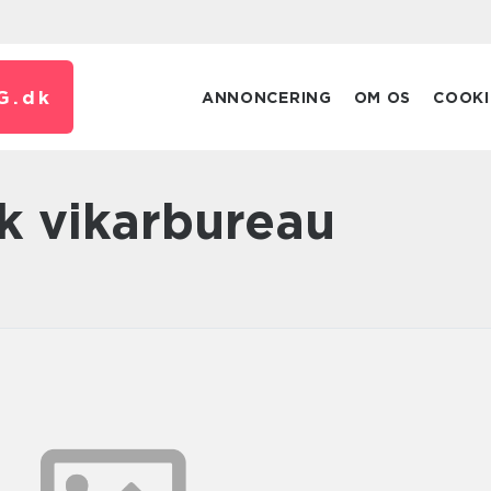
G.
dk
ANNONCERING
OM OS
COOKI
k vikarbureau