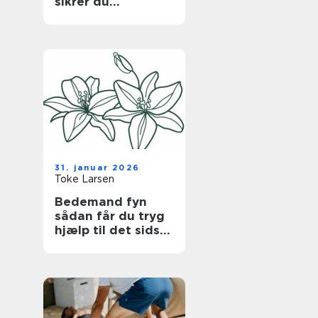
sikrer du
bygningen uden at
gå på kompromis
med hverdagen
31. januar 2026
Toke Larsen
Bedemand fyn
sådan får du tryg
hjælp til det sidste
farvel