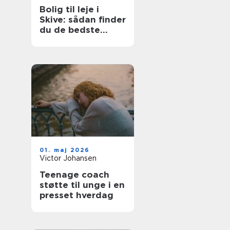
Bolig til leje i
Skive: sådan finder
du de bedste
lejligheder
01. maj 2026
Victor Johansen
Teenage coach
støtte til unge i en
presset hverdag