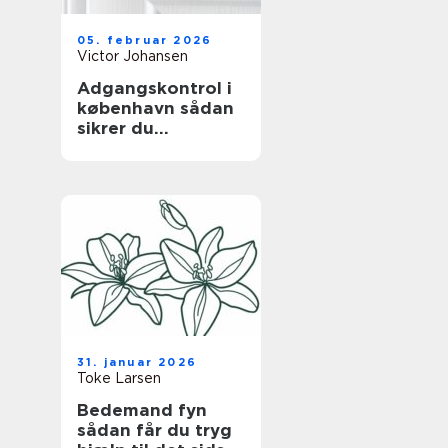
05. februar 2026
Victor Johansen
Adgangskontrol i
københavn sådan
sikrer du
bygningen uden at
gå på kompromis
med hverdagen
31. januar 2026
Toke Larsen
Bedemand fyn
sådan får du tryg