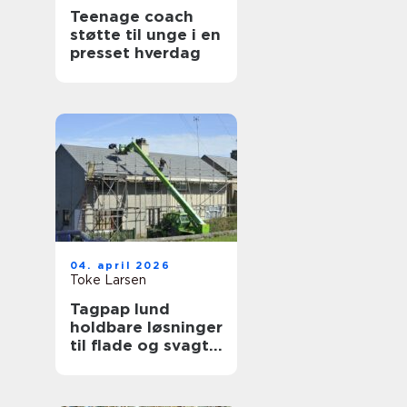
Teenage coach
støtte til unge i en
presset hverdag
04. april 2026
Toke Larsen
Tagpap lund
holdbare løsninger
til flade og svagt
skrånende tage