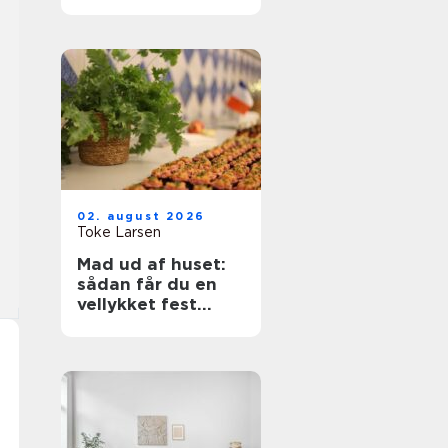
rette bolig
02. august 2026
Toke Larsen
Mad ud af huset:
sådan får du en
vellykket fest
uden stress