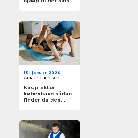
hjælp til det sidste
farvel
15. januar 2026
Amalie Thomsen
Kiropraktor
københavn sådan
finder du den
rette behandling
til dine smerter