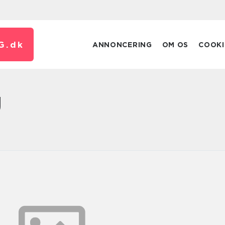
G.
dk
ANNONCERING
OM OS
COOKI
g