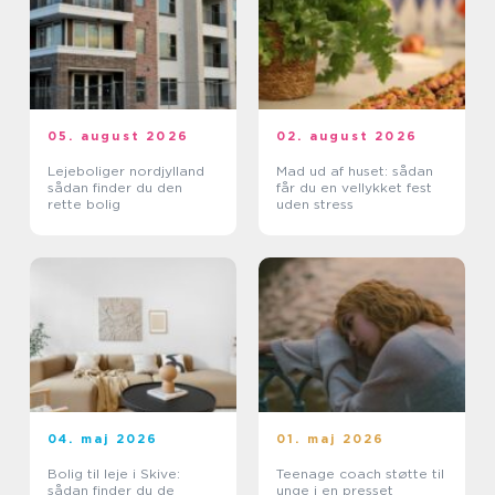
05. august 2026
02. august 2026
Lejeboliger nordjylland
Mad ud af huset: sådan
sådan finder du den
får du en vellykket fest
rette bolig
uden stress
04. maj 2026
01. maj 2026
Bolig til leje i Skive:
Teenage coach støtte til
sådan finder du de
unge i en presset