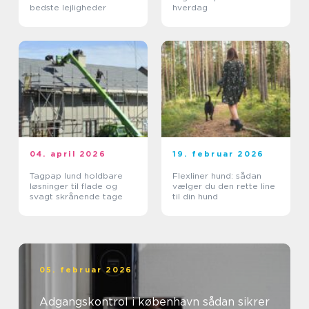
bedste lejligheder
hverdag
04. april 2026
19. februar 2026
Tagpap lund holdbare
Flexliner hund: sådan
løsninger til flade og
vælger du den rette line
svagt skrånende tage
til din hund
05. februar 2026
Adgangskontrol i københavn sådan sikrer