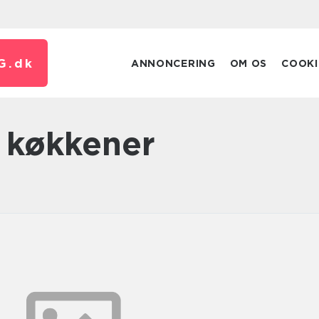
G.
dk
ANNONCERING
OM OS
COOKI
f køkkener