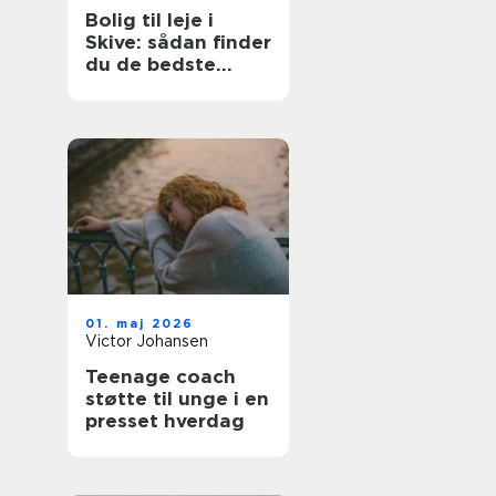
Bolig til leje i
Skive: sådan finder
du de bedste
lejligheder
01. maj 2026
Victor Johansen
Teenage coach
støtte til unge i en
presset hverdag