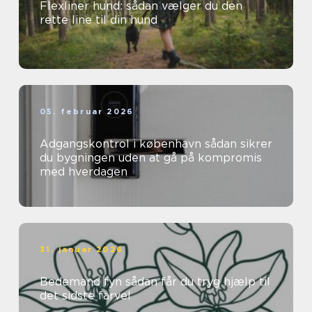
Flexliner hund: sådan vælger du den
rette line til din hund
05. februar 2026
Adgangskontrol i københavn sådan sikrer
du bygningen uden at gå på kompromis
med hverdagen
31. januar 2026
Bedemand fyn sådan får du tryg hjælp til
det sidste farvel