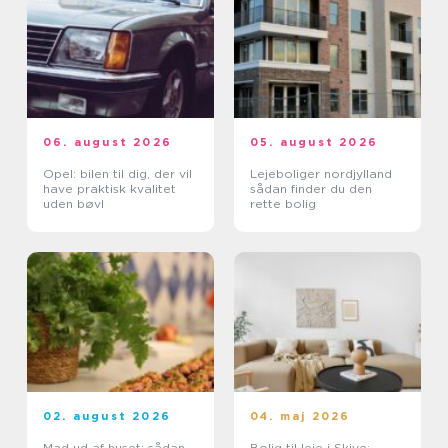
06. august 2026
05. august 2026
Opel: bilen til dig, der vil
Lejeboliger nordjylland
have praktisk kvalitet
sådan finder du den
uden bøvl
rette bolig
02. august 2026
04. maj 2026
Mad ud af huset: sådan
Bolig til leje i Skive: