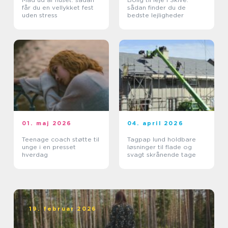
får du en vellykket fest
sådan finder du de
uden stress
bedste lejligheder
01. maj 2026
04. april 2026
Teenage coach støtte til
Tagpap lund holdbare
unge i en presset
løsninger til flade og
hverdag
svagt skrånende tage
19. februar 2026