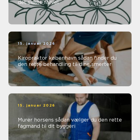
det sidste farvel
15. januar 2026
Kiropraktor københavn sådan finder du
den rette behandling til dine smerter
15. januar 2026
Murer horsens sådan vælger du den rette
fagmand til dit byggeri