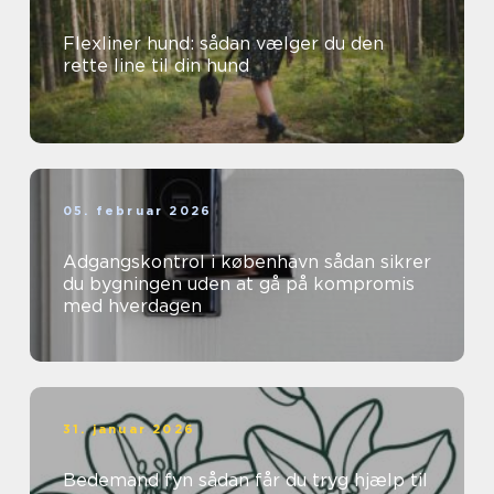
Flexliner hund: sådan vælger du den
rette line til din hund
05. februar 2026
Adgangskontrol i københavn sådan sikrer
du bygningen uden at gå på kompromis
med hverdagen
31. januar 2026
Bedemand fyn sådan får du tryg hjælp til