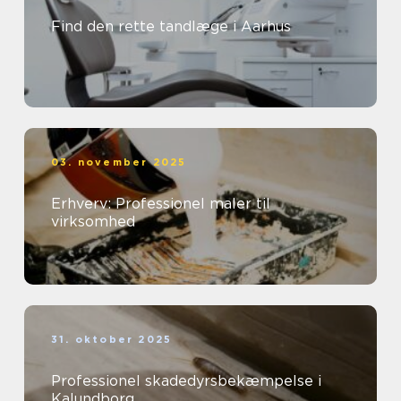
Find den rette tandlæge i Aarhus
03. november 2025
Erhverv: Professionel maler til
virksomhed
31. oktober 2025
Professionel skadedyrsbekæmpelse i
Kalundborg