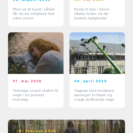
Mad ud af huset: sådan
Bolig til leje i Skive:
får du en vellykket fest
sådan finder du de
uden stress
bedste lejligheder
01. maj 2026
04. april 2026
Teenage coach støtte til
Tagpap lund holdbare
unge i en presset
løsninger til flade og
hverdag
svagt skrånende tage
19. februar 2026