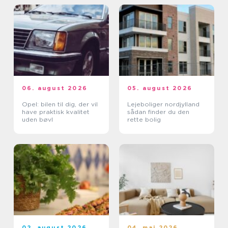
06. august 2026
05. august 2026
Opel: bilen til dig, der vil
Lejeboliger nordjylland
have praktisk kvalitet
sådan finder du den
uden bøvl
rette bolig
02. august 2026
04. maj 2026