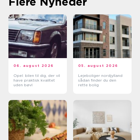
Flere Nyheder
06. august 2026
05. august 2026
Opel: bilen til dig, der vil
Lejeboliger nordjylland
have praktisk kvalitet
sådan finder du den
uden bøvl
rette bolig