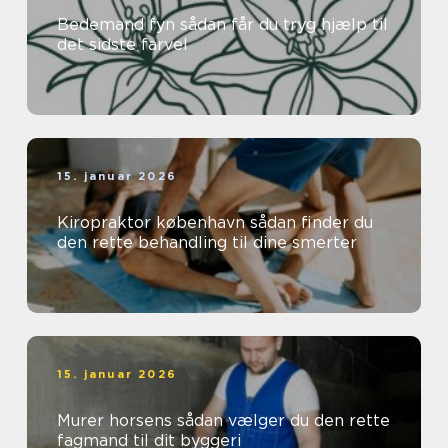
Bedemand fyn sådan får du tryg hjælp til
det sidste farvel
15. januar 2026
Kiropraktor københavn sådan finder du
den rette behandling til dine smerter
15. januar 2026
Murer horsens sådan vælger du den rette
fagmand til dit byggeri