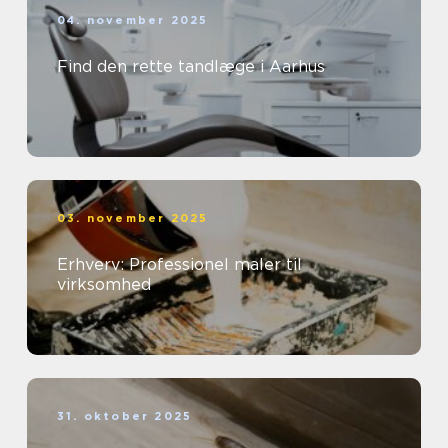
04. november 2025
Find den rette tandlæge i Aarhus
03. november 2025
Erhverv: Professionel maler til
virksomhed
31. oktober 2025