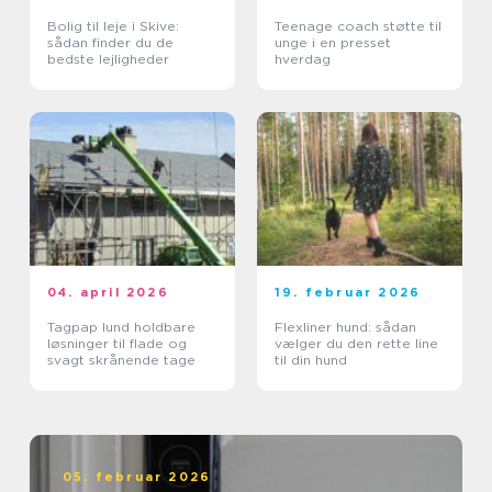
Bolig til leje i Skive:
Teenage coach støtte til
sådan finder du de
unge i en presset
bedste lejligheder
hverdag
04. april 2026
19. februar 2026
Tagpap lund holdbare
Flexliner hund: sådan
løsninger til flade og
vælger du den rette line
svagt skrånende tage
til din hund
05. februar 2026