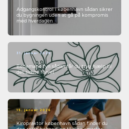
Adgangskontrol i københavn sådan sikrer
du bygningen uden at gå på kompromis
med hverdagen
31. januar 2026
Bedemand fyn sådan får du tryg hjælp til
det sidste farvel
15. januar 2026
Kiropraktor københavn sådan finder du