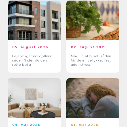
05. august 2026
02. august 2026
Lejeboliger nordjylland
Mad ud af huset: sådan
sådan finder du den
får du en vellykket fest
rette bolig
uden stress
04. maj 2026
01. maj 2026