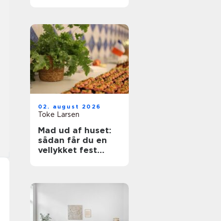
rette bolig
02. august 2026
Toke Larsen
Mad ud af huset:
sådan får du en
vellykket fest
uden stress