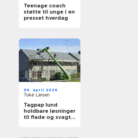
Teenage coach
støtte til unge i en
presset hverdag
04. april 2026
Toke Larsen
Tagpap lund
holdbare løsninger
til flade og svagt
skrånende tage