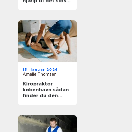
hjælp til det sidste
farvel
15. januar 2026
Amalie Thomsen
Kiropraktor
københavn sådan
finder du den
rette behandling
til dine smerter