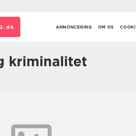
G.
dk
ANNONCERING
OM OS
COOKI
g kriminalitet