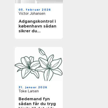
05. februar 2026
Victor Johansen
Adgangskontrol i
københavn sådan
sikrer du
bygningen uden at
gå på kompromis
med hverdagen
31. januar 2026
Toke Larsen
Bedemand fyn
sådan får du tryg