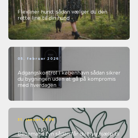
Flexliner hund: sådan vælger du den
rette line til din hund
05. februar 2026
Adgangskontrol i københavn sådan sikrer
du bygningen uden at gå på kompromis
med hverdagen
31. januar 2026
Bedemand fyn sådan får du tryg hjælp til