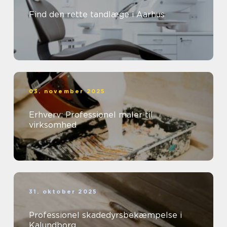
Find den rette tandlæge i Aarhus
03. november 2025
Erhverv: Professionel maler til
virksomhed
31. oktober 2025
Professionel skadedyrsbekæmpelse i
Kalundborg