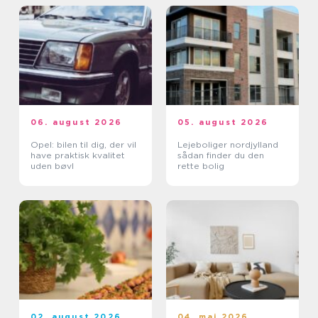
06. august 2026
05. august 2026
Opel: bilen til dig, der vil
Lejeboliger nordjylland
have praktisk kvalitet
sådan finder du den
uden bøvl
rette bolig
02. august 2026
04. maj 2026