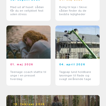
Mad ud af huset: sådan
Bolig til leje i Skive:
får du en vellykket fest
sådan finder du de
uden stress
bedste lejligheder
01. maj 2026
04. april 2026
Teenage coach støtte til
Tagpap lund holdbare
unge i en presset
løsninger til flade og
hverdag
svagt skrånende tage
19. februar 2026