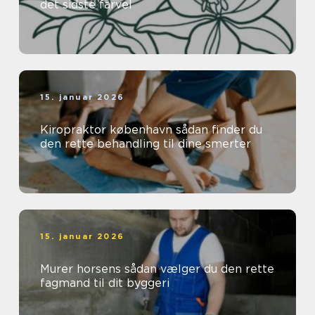
det sidste farvel
15. januar 2026
Kiropraktor københavn sådan finder du
den rette behandling til dine smerter
15. januar 2026
Murer horsens sådan vælger du den rette
fagmand til dit byggeri