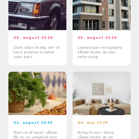
06. august 2026
05. august 2026
Opel: bilen til dig, der vil
Lejeboliger nordjylland
have praktisk kvalitet
sådan finder du den
uden bøvl
rette bolig
02. august 2026
04. maj 2026
Mad ud af huset: sådan
Bolig til leje i Skive:
får du en vellykket fest
sådan finder du de