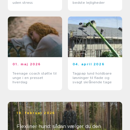
uden stress
bedste lejligheder
01. maj 2026
04. april 2026
Teenage coach støtte til
Tagpap lund holdbare
unge i en presset
løsninger til flade og
hverdag
svagt skrånende tage
19. februar 2026
Flexliner hund: sådan vælger du den