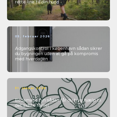
rette line til din hund
05. februar 2026
Adgangskontrol i københavn sådan sikrer
du bygningen uden at gå på kompromis
med hverdagen
31. januar 2026
Bedemand fyn sådan får du tryg hjælp til
det sidste farvel